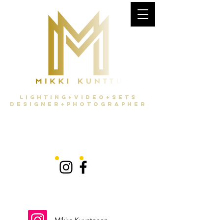
Lighting+Video+Sets
Designer+Photographer